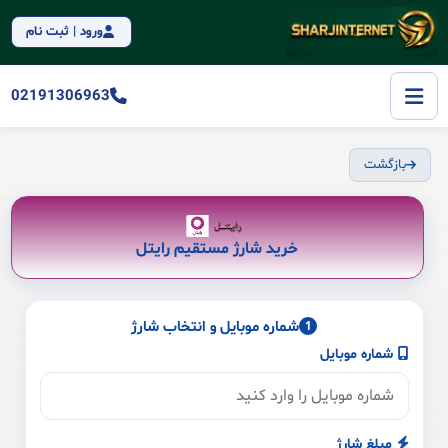
ورود | ثبت نام
02191306963
بازگشت
خرید شارژ مستقیم رایتل
شماره موبایل و انتخاب شارژ
1
شماره موبایل
مبلغ شارژ