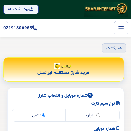
ورود | ثبت نام
02191306963
بازگشت
خرید شارژ مستقیم ایرانسل
شماره موبایل و انتخاب شارژ
1
نوع سیم کارت
اعتباری
دائمی
شماره موبایل